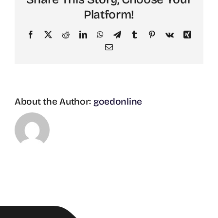
Platform!
Facebook
X
Reddit
LinkedIn
WhatsApp
Telegram
Tumblr
Pinterest
Vk
Xing
Email
About the Author:
goedonline