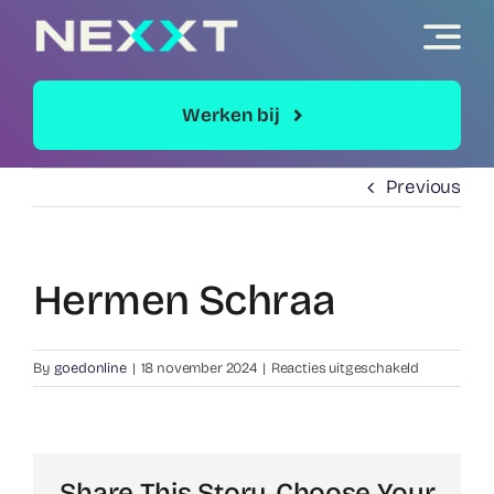
Skip
to
content
Werken bij
Previous
Hermen Schraa
voor
By
goedonline
|
18 november 2024
|
Reacties uitgeschakeld
Hermen
Schraa
Share This Story, Choose Your