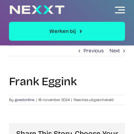
Skip
to
content
Werken bij
Previous
Next
Frank Eggink
voor
By
goedonline
|
18 november 2024
|
Reacties uitgeschakeld
Frank
Eggink
Share This Story, Choose Your