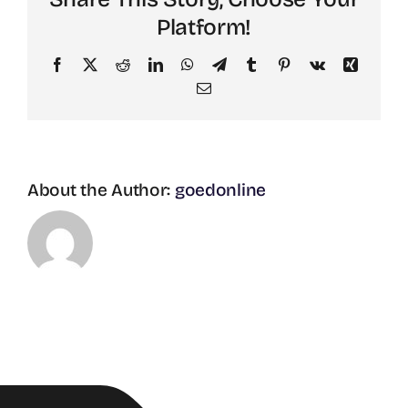
Platform!
Facebook
X
Reddit
LinkedIn
WhatsApp
Telegram
Tumblr
Pinterest
Vk
Xing
Email
About the Author:
goedonline