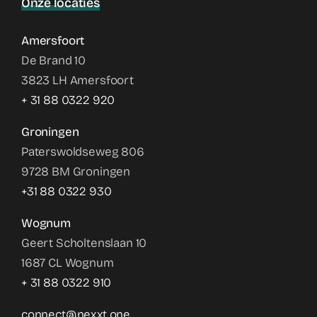
Onze locaties
Amersfoort
De Brand 10
3823 LH Amersfoort
+ 31 88 0322 920
Groningen
Paterswoldseweg 806
9728 BM Groningen
+31 88 0322 930
Wognum
Geert Scholtenslaan 10
1687 CL Wognum
+ 31 88 0322 910
connect@nexxt.one