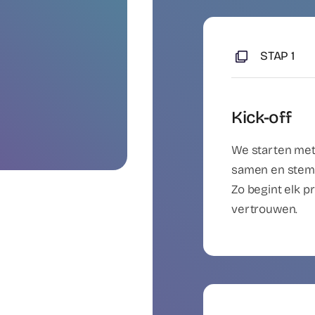
STAP 1
Kick-off
We starten met 
samen en stemm
Zo begint elk p
vertrouwen.