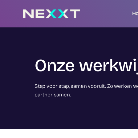
Skip
to
H
content
Onze werkwi
Stap voor stap, samen vooruit. Zo werken we
partner samen.