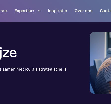
ome
Expertises
Inspiratie
Over ons
Cont
jze
 samen met jou, als strategische IT