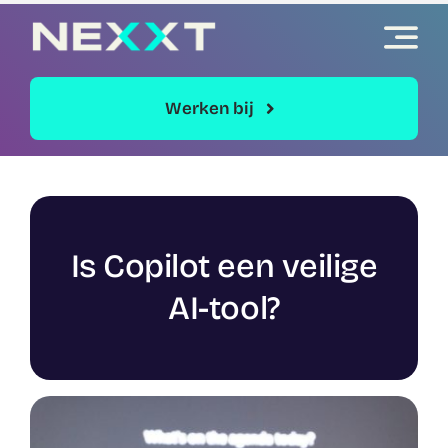
Skip
to
content
Werken bij
Is Copilot een veilige
AI-tool?