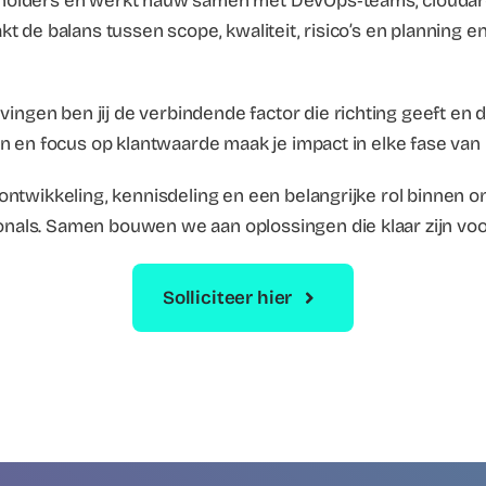
keholders en werkt nauw samen met DevOps‑teams, cloudar
akt de balans tussen scope, kwaliteit, risico’s en planning 
ngen ben jij de verbindende factor die richting geeft en d
ten en focus op klantwaarde maak je impact in elke fase va
r ontwikkeling, kennisdeling en een belangrijke rol binne
onals. Samen bouwen we aan oplossingen die klaar zijn vo
Solliciteer hier