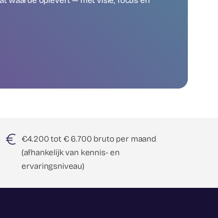
t waarde oplevert — met visie, focus en
€4.200 tot € 6.700 bruto per maand
(afhankelijk van kennis- en
ervaringsniveau)