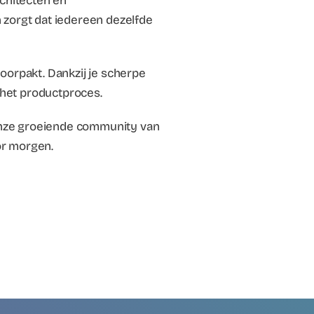
chitecten en
en zorgt dat iedereen dezelfde
oorpakt. Dankzij je scherpe
n het productproces.
n onze groeiende community van
or morgen.