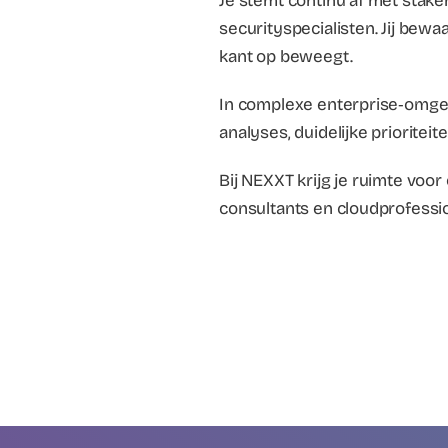
Je stemt continu af met sta
securityspecialisten. Jij bewa
kant op beweegt.
In complexe enterprise‑omgevi
analyses, duidelijke prioritei
Bij NEXXT krijg je ruimte voo
consultants en cloudprofessi