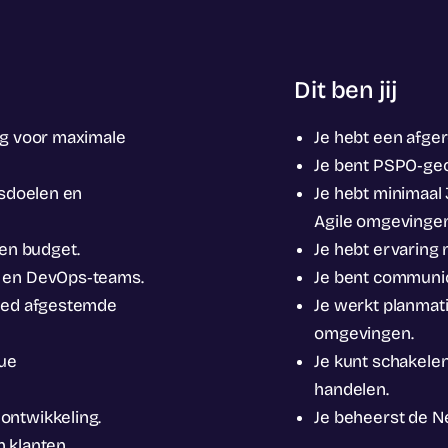
Dit ben jij
og voor maximale
Je hebt een afger
Je bent PSPO‑gece
ssdoelen en
Je hebt minimaal 
Agile omgevingen
 en budget.
Je hebt ervarin
s en DevOps‑teams.
Je bent communica
goed afgestemde
Je werkt planmat
omgevingen.
nue
Je kunt schakele
handelen.
ontwikkeling.
Je beheerst de Ne
 klanten.