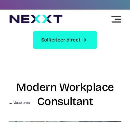
Skip
to
content
Solliciteer direct
Modern Workplace
Consultant
← Vacatures