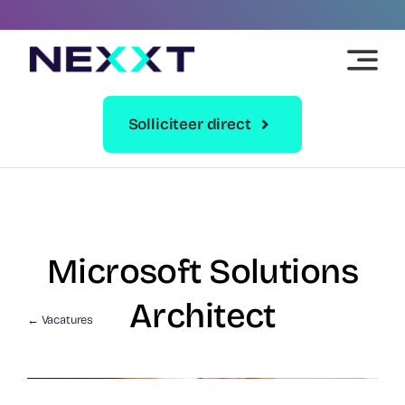
Skip
to
content
Solliciteer direct
Microsoft Solutions
Architect
← Vacatures