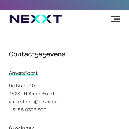
Skip
to
content
Contactgegevens
Amersfoort
De Brand 10
3823 LH Amersfoort
amersfoort@nexxt.one
+ 31 88 0322 920
Groningen